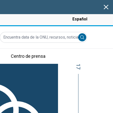
Clos
Español
Encuentra data de la ONU, recursos, noticias y más...
Submit search
Centro de prensa
17