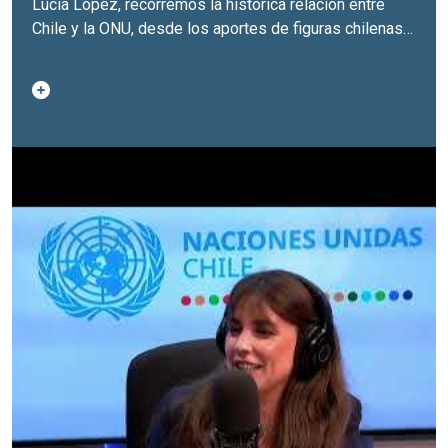
Lucía López, recorremos la histórica relación entre
Chile y la ONU, desde los aportes de figuras chilenas
en la fundación de la Organización hasta los desafíos
multilaterales del presente.
Conversan en este capítulo Antonia Urrejola, ex
canciller y reconocida voz en derechos humanos y
relaciones internacionales en Chile, y María Ignacia
Carbajal, egresada de Estudios Internacionales de la
Universidad de Chile, representante de una nueva
generación que mira el multilateralismo hacia el futuro.
A través de una conversación intergeneracional,
exploramos cómo Chile ha contribuido al sistema
internacional, cómo la ONU ha acompañado procesos
clave para el país, y por qué esta historia de 80 años
sigue proyectándose hoy.