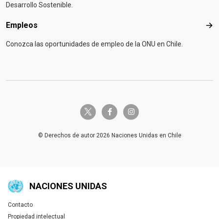
Desarrollo Sostenible.
Empleos
Emp
Conozca las oportunidades de empleo de la ONU en Chile.
twitter-x
facebook-f
instagram
© Derechos de autor 2026 Naciones Unidas en Chile
NACIONES UNIDAS
Contacto
Global U.N. menu
Propiedad intelectual