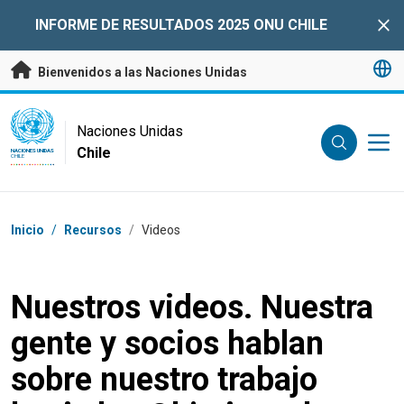
Saltar a contenido principal
INFORME DE RESULTADOS 2025 ONU CHILE
Clo
Bienvenidos a las Naciones Unidas
UN Logo
Naciones Unidas
Chile
NACIONES UNIDAS
CHILE
Coordenadas dentro de la ruta de navegación
Inicio
/
Recursos
/
Videos
Nuestros videos. Nuestra
gente y socios hablan
sobre nuestro trabajo