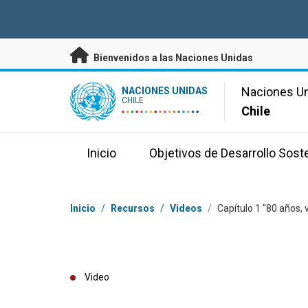
Saltar a contenido principal
Bienvenidos a las Naciones Unidas
UN Logo
Naciones U
NACIONES UNIDAS
CHILE
Chile
Inicio
Objetivos de Desarrollo Sost
Coordenadas dentro de la ruta de navegación
Inicio
/
Recursos
/
Videos
/
Capítulo 1 "80 años, 
Video