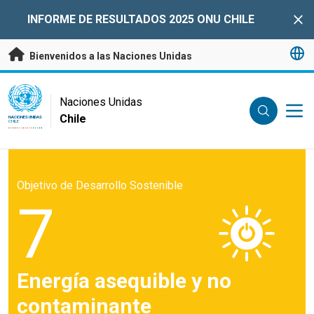
Saltar a contenido principal
INFORME DE RESULTADOS 2025 ONU CHILE
Clo
Bienvenidos a las Naciones Unidas
UN Logo
Naciones Unidas
Chile
NACIONES UNIDAS
CHILE
Objetivo de Desarrollo Sostenible
7
Energía asequible y no
contaminante