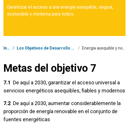
Garantizar el acceso a una energía asequible, segura,
sostenible y moderna para todos.
Coordenadas dentro de la ruta de navegación
Inicio
/
Los Objetivos de Desarrollo Sostenible en Chile
/
Energía asequible y no contaminante
Metas del objetivo 7
7.1
De aquí a 2030, garantizar el acceso universal a
servicios energéticos asequibles, fiables y modernos
7.2
De aquí a 2030, aumentar considerablemente la
proporción de energía renovable en el conjunto de
fuentes energéticas