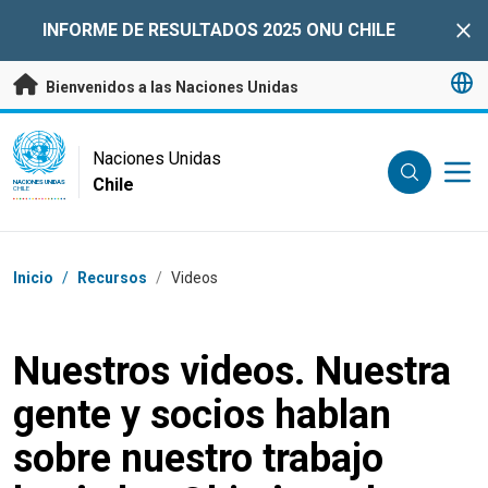
Saltar a contenido principal
INFORME DE RESULTADOS 2025 ONU CHILE
Clo
Bienvenidos a las Naciones Unidas
UN Logo
Naciones Unidas
Chile
NACIONES UNIDAS
CHILE
Coordenadas dentro de la ruta de navegación
Inicio
/
Recursos
/
Videos
Nuestros videos. Nuestra
gente y socios hablan
sobre nuestro trabajo