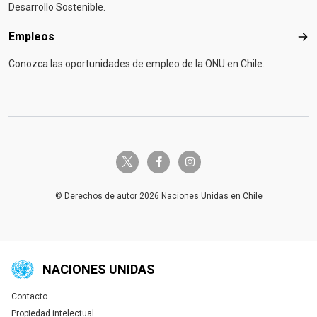
Desarrollo Sostenible.
Empleos
Emp
Conozca las oportunidades de empleo de la ONU en Chile.
twitter-x
facebook-f
instagram
© Derechos de autor 2026 Naciones Unidas en Chile
NACIONES UNIDAS
Contacto
Global U.N. menu
Propiedad intelectual