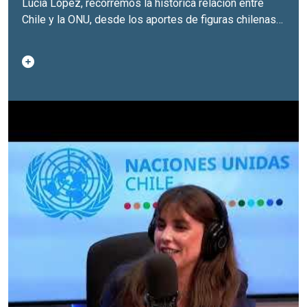
Lucía López, recorremos la histórica relación entre
Chile y la ONU, desde los aportes de figuras chilenas
en la fundación de la Organización hasta los desafíos
multilaterales del presente.
Conversan en este capítulo Antonia Urrejola, ex
canciller y reconocida voz en derechos humanos y
relaciones internacionales en Chile, y María Ignacia
Carbajal, egresada de Estudios Internacionales de la
Universidad de Chile, representante de una nueva
generación que mira el multilateralismo hacia el futuro.
A través de una conversación intergeneracional,
exploramos cómo Chile ha contribuido al sistema
internacional, cómo la ONU ha acompañado procesos
clave para el país, y por qué esta historia de 80 años
sigue proyectándose hoy.