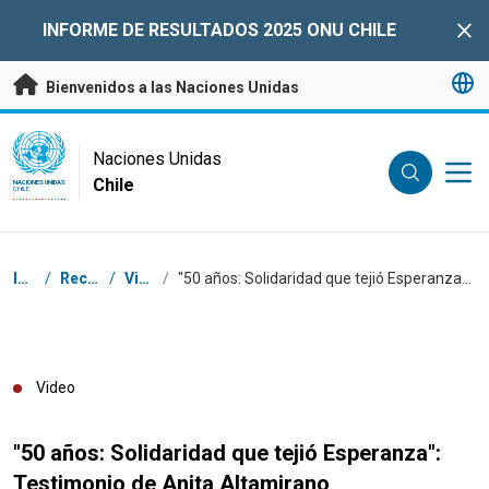
Saltar a contenido principal
INFORME DE RESULTADOS 2025 ONU CHILE
Clo
Bienvenidos a las Naciones Unidas
UN Logo
Naciones Unidas
Chile
NACIONES UNIDAS
CHILE
Coordenadas dentro de la ruta de navegación
Inicio
/
Recursos
/
Videos
/
"50 años: Solidaridad que tejió Esperanza": Testimonio de Anita Altamirano
Video
"50 años: Solidaridad que tejió Esperanza":
Testimonio de Anita Altamirano