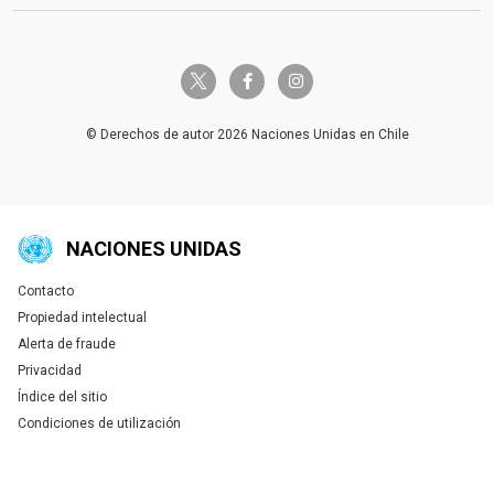
twitter-x
facebook-f
instagram
© Derechos de autor 2026 Naciones Unidas en Chile
NACIONES UNIDAS
Contacto
Global U.N. menu
Propiedad intelectual
Alerta de fraude
Privacidad
Índice del sitio
Condiciones de utilización
Tweet
Tweet
Tweet
Tweet
Tweet
Tweet
Tweet
Tweet
Share this selection
Share this selection
Share this selection
Share this selection
Share this selection
Share this selection
Share this selection
Share this selection