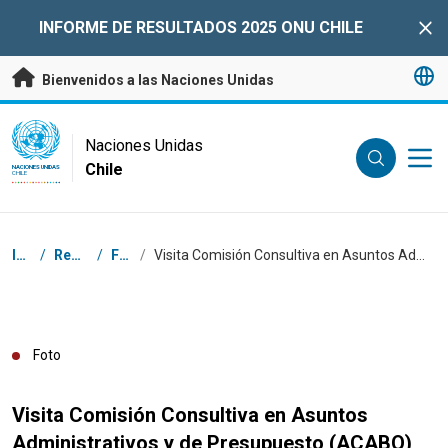
Saltar a contenido principal
INFORME DE RESULTADOS 2025 ONU CHILE
Clo
Bienvenidos a las Naciones Unidas
UN Logo
Naciones Unidas
Chile
NACIONES UNIDAS
CHILE
Coordenadas dentro de la ruta de navegación
Inicio
/
Recursos
/
Fotos
/
Visita Comisión Consultiva en Asuntos Administrativos y de Presupuesto (ACABQ)
Foto
Visita Comisión Consultiva en Asuntos
Administrativos y de Presupuesto (ACABQ)