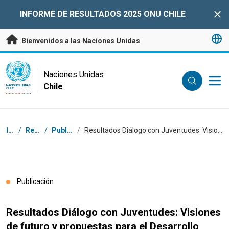
Saltar a contenido principal
INFORME DE RESULTADOS 2025 ONU CHILE
Clo
Bienvenidos a las Naciones Unidas
UN Logo
Naciones Unidas
Chile
NACIONES UNIDAS
CHILE
Coordenadas dentro de la ruta de navegación
Inicio
/
Recursos
/
Publicaciones
/
Resultados Diálogo con Juventudes: Visiones de futuro y propuestas para el Desarrollo Sostenible
Publicación
Resultados Diálogo con Juventudes: Visiones
de futuro y propuestas para el Desarrollo