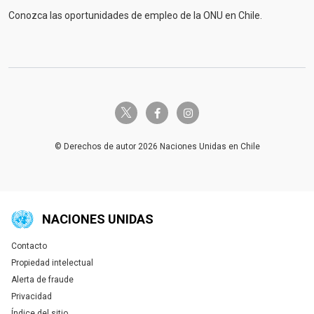
Conozca las oportunidades de empleo de la ONU en Chile.
twitter-x
facebook-f
instagram
© Derechos de autor 2026 Naciones Unidas en Chile
NACIONES UNIDAS
Contacto
Global U.N. menu
Propiedad intelectual
Alerta de fraude
Privacidad
Índice del sitio