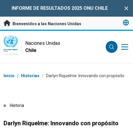
Saltar a contenido principal
INFORME DE RESULTADOS 2025 ONU CHILE
Clo
Bienvenidos a las Naciones Unidas
UN Logo
Naciones Unidas
Chile
NACIONES UNIDAS
CHILE
Coordenadas dentro de la ruta de navegación
Inicio
/
Historias
/
Darlyn Riquelme: Innovando con propósito
Historia
Darlyn Riquelme: Innovando con propósito