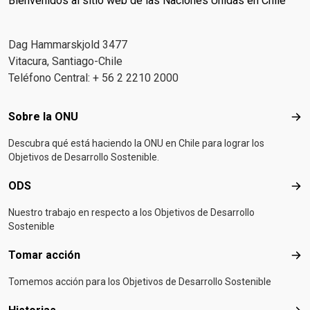
Bienvenidos al sitio web de las Naciones Unidas en Chile
Dag Hammarskjold 3477
Vitacura, Santiago-Chile
Teléfono Central: + 56 2 2210 2000
Footer menu
Sobre la ONU
Sob
Descubra qué está haciendo la ONU en Chile para lograr los
Objetivos de Desarrollo Sostenible.
ODS
OD
Nuestro trabajo en respecto a los Objetivos de Desarrollo
Sostenible
Tomar acción
Tom
Tomemos acción para los Objetivos de Desarrollo Sostenible