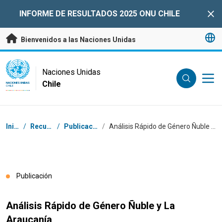
Saltar a contenido principal
INFORME DE RESULTADOS 2025 ONU CHILE
Clo
Bienvenidos a las Naciones Unidas
UN Logo
Naciones Unidas
Chile
NACIONES UNIDAS
CHILE
Coordenadas dentro de la ruta de navegación
Inicio
/
Recursos
/
Publicaciones
/
Análisis Rápido de Género Ñuble y La Araucanía
Publicación
Análisis Rápido de Género Ñuble y La
Araucanía